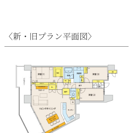
〈新・旧プラン平面図〉