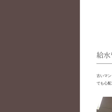
給水
古いマン
でも心配