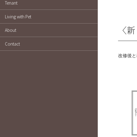
Tenant
Living with Pet
〈新
About
Contact
改修後と